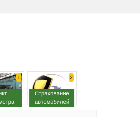
1
2
нкт
Страхование
мотра
автомобилей