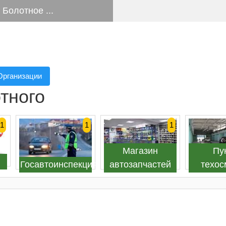
Болотное ...
Организации
тного
1
1
1
Магазин
Пу
Госавтоинспекция
автозапчастей
техос